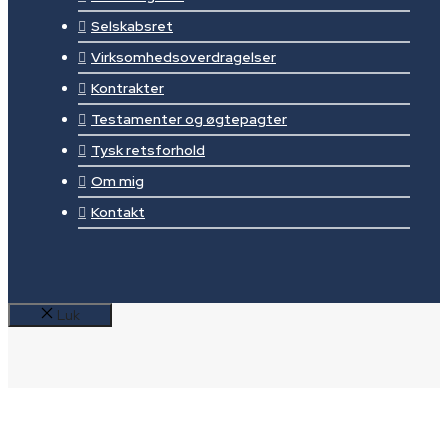
Selskabsret
Virksomhedsoverdragelser
Kontrakter
Testamenter og øgtepagter
Tysk retsforhold
Om mig
Kontakt
Luk