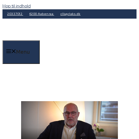
Hop til indhold
20337012
6200 Aabenraa
clk@claks.dk
Menu